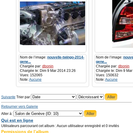
Nom de l’image:
nouvelle-twingo-2014-
Nom de l’image:
nouve
gene...
gene...
Chargée par:
dbonin
Chargée par:
dbonin
Chargée le: Dim 9 Mar 2014 23:26
Chargée le: Dim 9 Mar
Vues: 152065
Vues: 150632
Note:
Aucune
Note:
Aucune
Suivante
Trier par
Retourner vers Galerie
Aller à:
Qui est en ligne
Utilisateurs parcourant cet album : Aucun utilisateur enregistré et 0 invités
Permissions de l’album