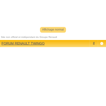
Affichage normal
Site non officiel et indépendant du Groupe Renault
Référenceur
| phpBB |
Référencement
|
Contact
FORUM RENAULT TWINGO
#