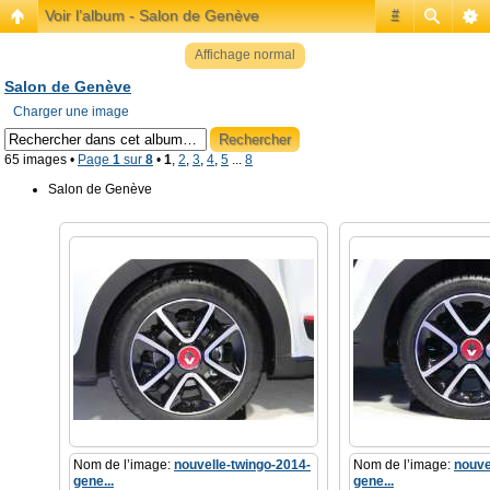
Voir l’album - Salon de Genève
#
Affichage normal
Salon de Genève
Charger une image
65 images •
Page
1
sur
8
•
1
,
2
,
3
,
4
,
5
...
8
Salon de Genève
Nom de l’image:
nouvelle-twingo-2014-
Nom de l’image:
nouve
gene...
gene...