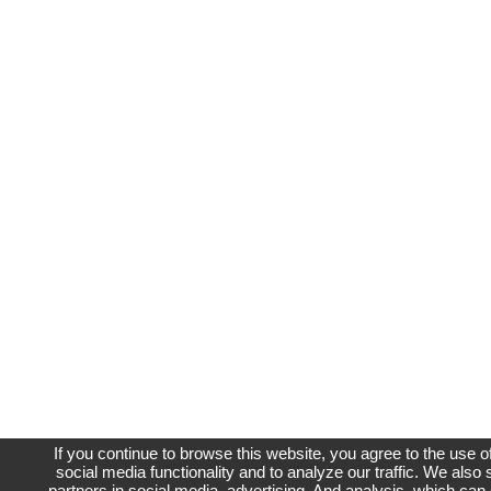
If you continue to browse this website, you agree to the use 
social media functionality and to analyze our traffic. We also 
partners in social media, advertising, And analysis, which can