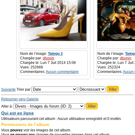
Nom de l’image:
Twingo 3
Nom de l’image:
Twing
Chargée par:
dbonin
Chargée par:
dbonin
Chargée le: Lun 7 Juil 2014 15:06
Chargée le: Lun 7 Juil
Vues: 252666
Vues: 252324
Commentaires:
Aucun commentaire
Commentaires:
Aucun 
Suivante
Trier par
Retourner vers Galerie
Aller à:
Qui est en ligne
Utilisateurs parcourant cet album : Aucun utilisateur enregistré et 0 invités
Permissions de l’album
Vous
pouvez
voir les images de cet album.
Vous
ne pouvez pas
charger de nouvelles images dans cet album.