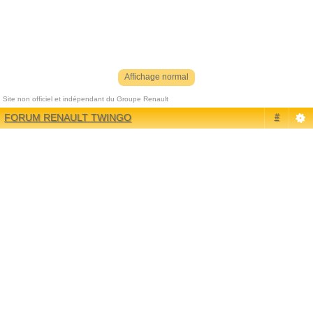
Affichage normal
Site non officiel et indépendant du Groupe Renault
Référenceur
| phpBB |
Référencement
|
Contact
FORUM RENAULT TWINGO
#