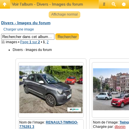
Voir l’album - Divers - Images du forum
#
Affichage normal
Divers - Images du forum
Charger une image
11 images •
Page
1
sur
2
•
1
,
2
Divers - Images du forum
Nom de l’image:
RENAULT-TWINGO-
Nom de l’image:
Twing
776281 3
Chargée par:
dbonin