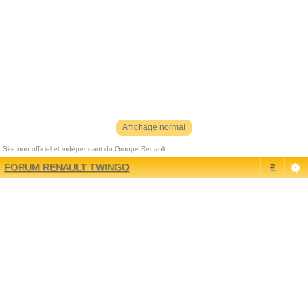
Affichage normal
Site non officiel et indépendant du Groupe Renault
Référenceur
| phpBB |
Référencement
|
Contact
FORUM RENAULT TWINGO
#