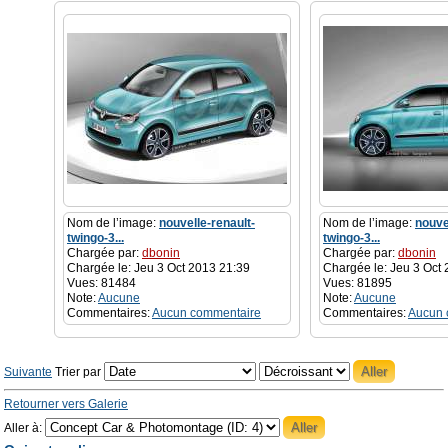
Nom de l’image:
nouvelle-renault-
Nom de l’image:
nouve
twingo-3...
twingo-3...
Chargée par:
dbonin
Chargée par:
dbonin
Chargée le: Jeu 3 Oct 2013 21:39
Chargée le: Jeu 3 Oct
Vues: 81484
Vues: 81895
Note:
Aucune
Note:
Aucune
Commentaires:
Aucun commentaire
Commentaires:
Aucun 
Suivante
Trier par
Retourner vers Galerie
Aller à: