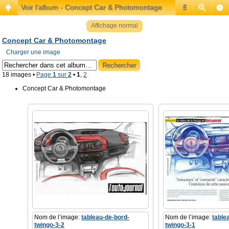
Voir l’album - Concept Car & Photomontage
#
Affichage normal
Concept Car & Photomontage
Charger une image
18 images •
Page
1
sur
2
•
1
,
2
Concept Car & Photomontage
Nom de l’image:
tableau-de-bord-
Nom de l’image:
table
twingo-3-2
twingo-3-1