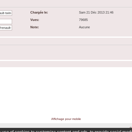
Chargée le:
Sam 21 Déc 2013 21:46
Vues:
79685
Note:
Aucune
Affichage pour mobile
S
e use of cookies to customize content and ads, to provide social media