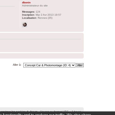
dbonin
Administrateur du site
Messages:
124
Inscription:
Mar 2 Avr 2013 19:57
Localisation:
Rennes (35)
Aller à:
upprimer les cookies du forum
• Heures au format UTC + 1 heure
 functionality and to analyze our traffic. We also share