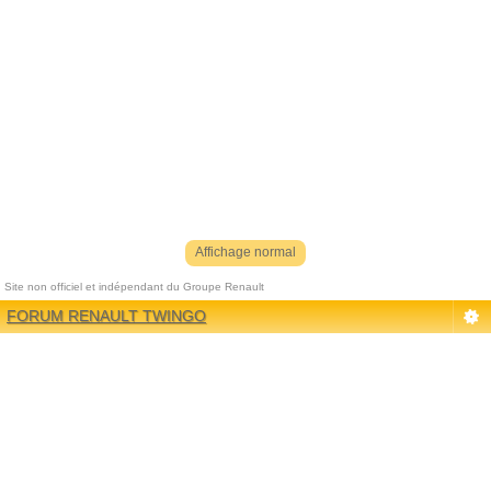
Affichage normal
Site non officiel et indépendant du Groupe Renault
Référenceur
| phpBB |
Référencement
|
Contact
FORUM RENAULT TWINGO