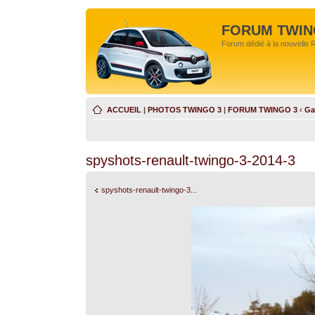
FORUM TWIN
Forum dédié à la nouvelle 
ACCUEIL
|
PHOTOS TWINGO 3
|
FORUM TWINGO 3
‹
Ga
spyshots-renault-twingo-3-2014-3
spyshots-renault-twingo-3...