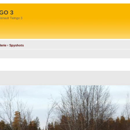
GO 3
Renault Twingo 3
lerie
‹
Spyshots