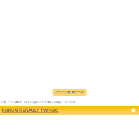
Affichage normal
Site non officiel et indépendant du Groupe Renault
Référenceur
| phpBB |
Référencement
|
Contact
FORUM RENAULT TWINGO