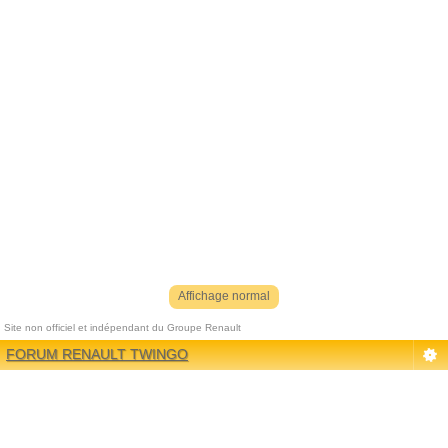
Affichage normal
Site non officiel et indépendant du Groupe Renault
Référenceur
| phpBB |
Référencement
|
Contact
FORUM RENAULT TWINGO