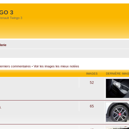
GO 3
Renault Twingo 3
lerie
 derniers commentaires
•
Voir les images les mieux notées
IMAGES
DERNIÈRE IMA
52
65
.