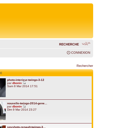
RECHERCHE
CONNEXION
Rechercher
GE
photo-interieur-twingo-3-12
par
dbonin
Sam 8 Mar 2014 17:51
nouvelle-twingo-2014-gene...
par
dbonin
Dim 9 Mar 2014 23:27
spyshots-renault-twingo-3...