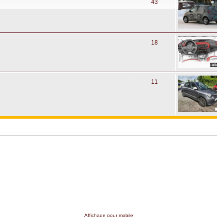
43
18
11
Affichage pour mobile