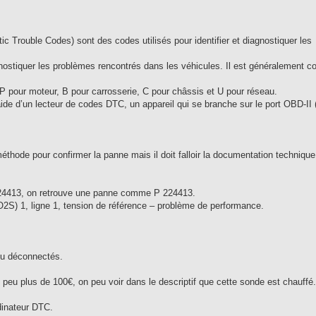
c Trouble Codes) sont des codes utilisés pour identifier et diagnostiquer les
agnostiquer les problèmes rencontrés dans les véhicules. Il est généralement 
 P pour moteur, B pour carrosserie, C pour châssis et U pour réseau.
ide d’un lecteur de codes DTC, un appareil qui se branche sur le port OBD-II 
thode pour confirmer la panne mais il doit falloir la documentation technique 
224413, on retrouve une panne comme P 224413.
S) 1, ligne 1, tension de référence – problème de performance.
 ou déconnectés.
peu plus de 100€, on peu voir dans le descriptif que cette sonde est chauffé.
rdinateur DTC.