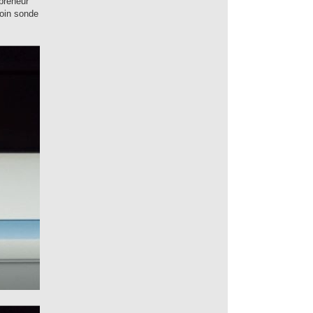
 preneur
loin sonde