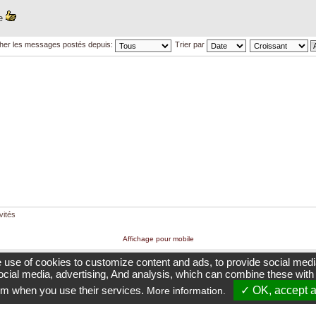
ge
cher les messages postés depuis:
Trier par
vités
Affichage pour mobile
e use of cookies to customize content and ads, to provide social media
S
 social media, advertising, And analysis, which can combine these with
Site non officiel et indépendant du Groupe Renault | phpBB | phpBB gallery |
CGU
|
Contact
em when you use their services.
✓ OK, accept a
More information.