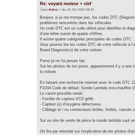
Re: voyant moteur + clef
par
Aulive
» Jeu 31 Oct 2024 09:43
Bonjour, si je me trompe pas, les codes DTC (Diagnosti
problèmes rencontrés dans les véhicules.
Un code DTC est un code utilisé pour identifier et di
d’une lettre suivie de quatre chiffres.
Il existe quatre catégories principales de codes DTC :
Vous pouvez lire les codes DTC de votre véhicule à l’a
Board Diagnostics) de votre voiture.
Perso je ne l'ai jamais fait.
Sut les photos de ton poste, apparemment il y a une mé
la voiture.
En faisant une recherche internet avec le code DTC 
P2244 Code de défaut: Sonde Lambda non-chauffée (O2
La cause possible serait :
- Fusible du capteur d’O2 grillé.
- Capteur (s) d’oxygène défectueux.
- Câblage et / ou connecteurs brûlés, frottés, cassés
Sur un site de vente de pièce la sonde lambda vaut un 
On fini par retombé sur l'explication de tes photos d'o