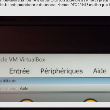
si quelqu'un aurait des liens ou des tutos pour apprendre à s'en servir je suis
t circuit sonde proportionnelle de richesse. Nommer DTC 224413 en allant plus 