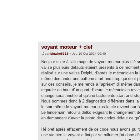
voyant moteur + clef
par
bigaire8313
» Jeu 10 Oct 2024 09:40
Bonjour suite à l'allumage de voyant moteur plus clé 
valise plusieurs défauts étaient présents à ce moment
réalisé sur une valise Delphi, d'après le mécanicien la 
même demander une batterie start and stop qui sont pl
sur ces conseils, je me rends à l'après-midi même dans 
regarder au bout d'un quart d'heure le mécanicien revi
changé serait inutile et qu'une batterie de start and st
Nous sommes donc à 2 diagnostics différents dans la 
le soir même le voyant moteur plus la clé revient sur l
Le lendemain retour à delko exigeant le changement de
en demandant d'avoir la photo des codes défaut ce qu'i
Hé bref après effacement de ce code nous avons pu ro
une victoire le voyant a fini par se rallumer j'ai donc