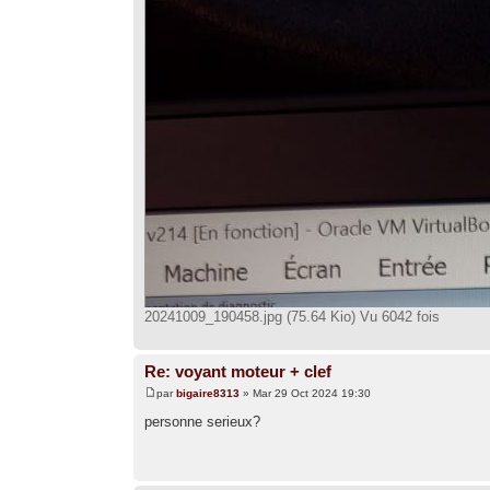
20241009_190458.jpg (75.64 Kio) Vu 6042 fois
Re: voyant moteur + clef
par
bigaire8313
» Mar 29 Oct 2024 19:30
personne serieux?