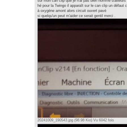
sur mon can clip que je n'ai pas bien nommé d'ailleurs 
hé pour la Twingo il apparaît sur le can clip un défau
à oxygène amont alors circuit ouvert pavé
si quelqu'un peut m'aider ce serait gentil merci .
20241009_190543.jpg (98.98 Kio) Vu 6042 fois