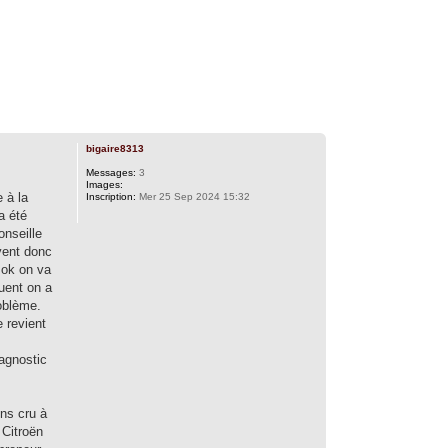
bigaire8313
Messages:
3
Images:
 à la
Inscription:
Mer 25 Sep 2024 15:32
a été
onseille
vent donc
 ok on va
uent on a
roblème.
 revient
agnostic
ns cru à
 Citroën