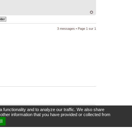
3 messages • Page
1
sur
1
 functionality and to analyze our traffic. We also share
upprimer les cookies du forum
• Heures au format UTC + 1 heure
 other information that you have provided or collected from
ll