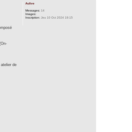
Aulive
Messages:
14
Images:
Inscription:
Jeu 10 Oct 2024 19:15
composé
(On-
atelier de