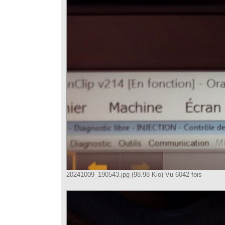
20241009_190543.jpg (98.98 Kio) Vu 6042 fois