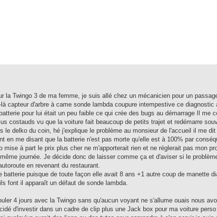
sur la Twingo 3 de ma femme, je suis allé chez un mécanicien pour un passage
-là capteur d'arbre à came sonde lambda coupure intempestive ce diagnostic 
batterie pour lui était un peu faible ce qui crée des bugs au démarrage Il me c
us costauds vu que la voiture fait beaucoup de petits trajet et redémarre sou
le delko du coin, hé j'explique le problème au monsieur de l'accueil il me dit
ent en me disant que la batterie n'est pas morte qu'elle est à 100% par conséq
op mise à part le prix plus cher ne m'apporterait rien et ne réglerait pas mon p
même journée. Je décide donc de laisser comme ça et d'aviser si le problème
'autoroute en revenant du restaurant.
 batterie puisque de toute façon elle avait 8 ans +1 autre coup de manette di
ls font il apparaît un défaut de sonde lambda.
uler 4 jours avec la Twingo sans qu'aucun voyant ne s'allume ouais nous avo
 décidé d'investir dans un cadre de clip plus une Jack box pour ma voiture perso