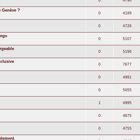
0
4790
e Genève ?
0
4189
0
4726
ingo
0
5107
argeable
0
5196
xclusive
0
7677
0
4991
0
5055
1
4995
0
4875
0
4755
eulement