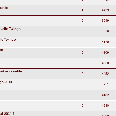
ectée
1
4439
0
3999
uvelle Twingo
0
4316
lle Twingo
0
4170
n...
0
4809
0
4368
port accessible
0
4452
ngo 2014
0
4251
0
4182
0
4280
al 2014 ?