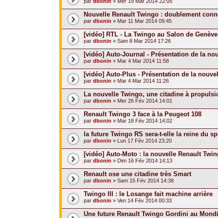
par
dbonin
» Mer 19 Mar 2014 22:05
Nouvelle Renault Twingo : doublement conn
par
dbonin
» Mar 11 Mar 2014 09:45
[vidéo] RTL - La Twingo au Salon de Genève
par
dbonin
» Sam 8 Mar 2014 17:26
[vidéo] Auto-Journal - Présentation de la no
par
dbonin
» Mar 4 Mar 2014 11:58
[vidéo] Auto-Plus - Présentation de la nouve
par
dbonin
» Mar 4 Mar 2014 11:26
La nouvelle Twingo, une citadine à propulsio
par
dbonin
» Mer 26 Fév 2014 14:01
Renault Twingo 3 face à la Peugeot 108
par
dbonin
» Mar 18 Fév 2014 14:02
la future Twingo RS sera-t-elle la reine du s
par
dbonin
» Lun 17 Fév 2014 23:20
[vidéo] Auto-Moto : la nouvelle Renault Twi
par
dbonin
» Dim 16 Fév 2014 14:13
Renault ose une citadine très Smart
par
dbonin
» Sam 15 Fév 2014 14:38
Twingo III : le Losange fait machine arrière
par
dbonin
» Ven 14 Fév 2014 00:33
Une future Renault Twingo Gordini au Mondi