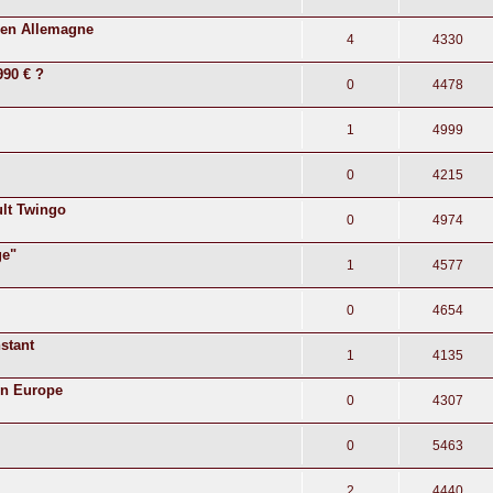
€ en Allemagne
4
4330
990 € ?
0
4478
1
4999
0
4215
ult Twingo
0
4974
ge"
1
4577
0
4654
stant
1
4135
en Europe
0
4307
0
5463
2
4440