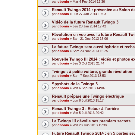
par
dbonin
» Mar 4 Fév 2014 12:36
Renault Twingo 2014 : présentée au Salon d
par
dbonin
» Lun 27 Jan 2014 19:03
Vidéo de la future Renault Twingo 3
par
dbonin
» Jeu 23 Jan 2014 17:42
Révolution en vue avec la future Renault Tw
par
dbonin
» Sam 21 Déc 2013 18:06
La future Twingo sera aussi hybride et rech
par
dbonin
» Sam 23 Nov 2013 15:25
Nouvelle Twingo III 2014 : vidéo et photos e
par
dbonin
» Jeu 3 Oct 2013 21:44
Twingo : à petite voiture, grande révolution
par
dbonin
» Sam 7 Sep 2013 13:53
Spyshots de la Twingo 3
par
dbonin
» Ven 6 Sep 2013 14:04
Renault prépare une Twingo électrique
par
dbonin
» Lun 8 Juil 2013 15:17
Renault Twingo 3 : Retour à l'arrière
par
dbonin
» Ven 5 Juil 2013 20:42
La Twingo III dévoile ses premiers secrets
par
dbonin
» Ven 28 Juin 2013 15:38
Future Renault Twingo 2014 : en 5 portes s