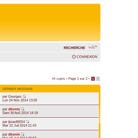
RECHERCHE
CONNEXION
44 sujets •
Page
1
sur
2
•
1
2
DERNIER MESSAGE
par
Georges
Lun 24 Nov 2014 13:55
par
dbonin
Sam 30 Aoû 2014 14:19
par
jlouis86554
Mar 22 Juil 2014 21:43
par
dbonin