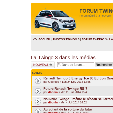
FORUM TWIN
Forum dédié à la nouvelle 
ACCUEIL
|
PHOTOS TWINGO 3
|
FORUM TWINGO 3
‹
LA
La Twingo 3 dans les médias
Écrire un nouveau
sujet
SUJETS
Renault Twingo 3 Energy Tce 90 Edition One
par
Georges
» Lun 24 Nov 2014 13:55
Future Renault Twingo RS ?
par
dbonin
» Ven 25 Juil 2014 15:43
Nouvelle Twingo : même le réseau se l'arrac
par
dbonin
» Ven 4 Juil 2014 14:02
Au volant de la voiture du futur
par
dbonin
» Mar 15 Juil 2014 08:53